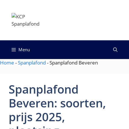
Spring
naar
KCP
de
Spanplafond
inhoud
Menu
Home
-
Spanplafond
-
Spanplafond Beveren
Spanplafond
Beveren: soorten,
prijs 2025,