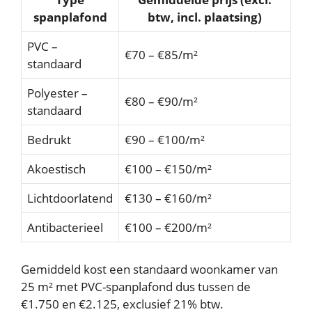
spanplafond
btw, incl. plaatsing)
PVC –
€70 – €85/m²
standaard
Polyester –
€80 – €90/m²
standaard
Bedrukt
€90 – €100/m²
Akoestisch
€100 – €150/m²
Lichtdoorlatend
€130 – €160/m²
Antibacterieel
€100 – €200/m²
Gemiddeld kost een standaard woonkamer van
25 m² met PVC-spanplafond dus tussen de
€1.750 en €2.125, exclusief 21% btw.