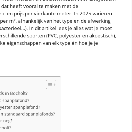
en dat heeft vooral te maken met de
id en prijs per vierkante meter. In 2025 variëren
per m², afhankelijk van het type en de afwerking
acterieel…). In dit artikel lees je alles wat je moet
rschillende soorten (PVC, polyester en akoestisch),
eke eigenschappen van elk type én hoe je je
ds in Bocholt?
C spanplafond?
lyester spanplafond?
 en standaard spanplafonds?
r nog?
cholt?