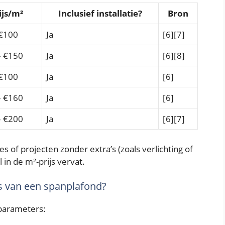
ijs/m²
Inclusief installatie?
Bron
 €100
Ja
[6][7]
– €150
Ja
[6][8]
 €100
Ja
[6]
– €160
Ja
[6]
– €200
Ja
[6][7]
es of projecten zonder extra’s (zoals verlichting of
 in de m²-prijs vervat.
js van een spanplafond?
 parameters: