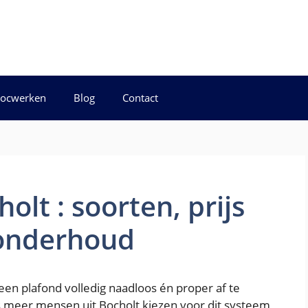
ond
ocwerken
Blog
Contact
lt : soorten, prijs
 onderhoud
en plafond volledig naadloos én proper af te
s meer mensen uit Bocholt kiezen voor dit systeem