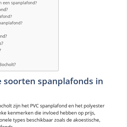
an een spanplafond?
ond?
lafond?
spanplafond?
ond?
s?
?
 Bocholt?
e soorten spanplafonds in
cholt zijn het PVC spanplafond en het polyester
eke kenmerken die invloed hebben op prijs,
ionele types beschikbaar zoals de akoestische,
afonds.