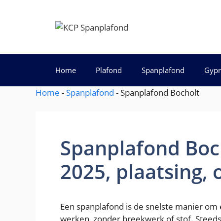
Spring
naar
KCP Spanplaf
de
inhoud
Home
Plafond
Spanplafond
Gypr
Home
-
Spanplafond
-
Spanplafond Bocholt
Spanplafond Bocho
2025, plaatsing,
Een spanplafond is de snelste manier om e
werken, zonder breekwerk of stof. Steed