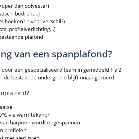
koper dan polyester)
tisch, bedrukt…)
l hoeken? niveauverschil?)
ts, profielverlichting…)
bestaande plafond
ing van een spanplafond?
 door een gespecialiseerd team in gemiddeld 1 à 2
en de bestaande ondergrond blijft onaangeroerd.
anplafond?
aatse
50°C via warmtekanon
n van harpoen wordt opgespannen
in profielen
t met sierlijsten