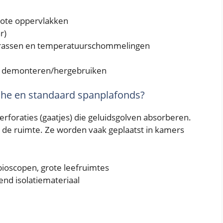
rote oppervlakken
r)
 krassen en temperatuurschommelingen
te demonteren/hergebruiken
sche en standaard spanplafonds?
foraties (gaatjes) die geluidsgolven absorberen.
 de ruimte. Ze worden vaak geplaatst in kamers
bioscopen, grote leefruimtes
nd isolatiemateriaal